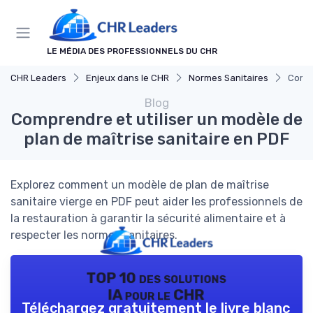
Panneau de gestion des cookies
LE MÉDIA DES PROFESSIONNELS DU CHR
CHR Leaders
Enjeux dans le CHR
Normes Sanitaires
Compr
Blog
Comprendre et utiliser un modèle de
plan de maîtrise sanitaire en PDF
Explorez comment un modèle de plan de maîtrise
sanitaire vierge en PDF peut aider les professionnels de
la restauration à garantir la sécurité alimentaire et à
respecter les normes sanitaires.
TOP 10 des solutions
IA pour le CHR
Téléchargez gratuitement le livre blanc