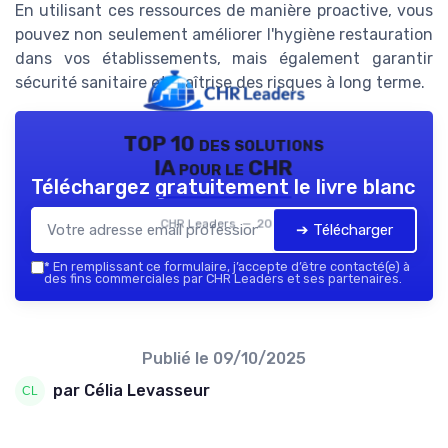
En utilisant ces ressources de manière proactive, vous
pouvez non seulement améliorer l'hygiène restauration
dans vos établissements, mais également garantir
sécurité sanitaire et maîtrise des risques à long terme.
TOP 10 des solutions
IA pour le CHR
Téléchargez gratuitement le livre blanc
CHR Leaders — 2026
➔ Télécharger
*
En remplissant ce formulaire, j’accepte d’être contacté(e) à
des fins commerciales par CHR Leaders et ses partenaires.
Publié le
09/10/2025
par Célia Levasseur