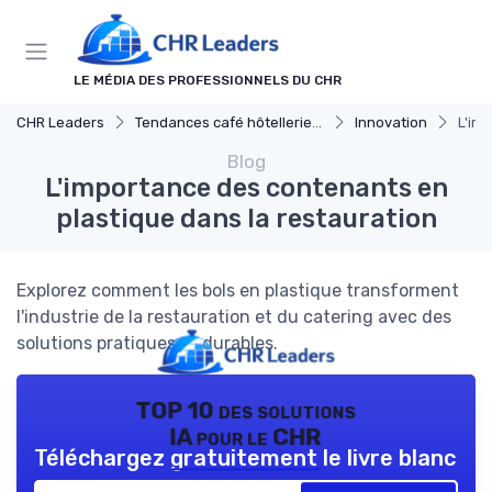
Panneau de gestion des cookies
LE MÉDIA DES PROFESSIONNELS DU CHR
CHR Leaders
Tendances café hôtellerie et restauration
Innovation
L'im
Blog
L'importance des contenants en
plastique dans la restauration
Explorez comment les bols en plastique transforment
l'industrie de la restauration et du catering avec des
solutions pratiques et durables.
TOP 10 des solutions
IA pour le CHR
Téléchargez gratuitement le livre blanc