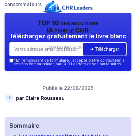
consommateurs.
TOP 10 des solutions
IA pour le CHR
Téléchargez gratuitement le livre blanc
CHR Leaders — 2026
➔ Télécharger
*
En remplissant ce formulaire, j’accepte d’être contacté(e) à
des fins commerciales par CHR Leaders et ses partenaires.
Publié le
22/08/2025
par Claire Rousseau
Sommaire