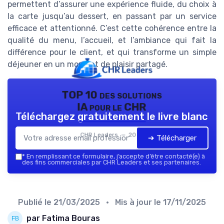
permettent d’assurer une expérience fluide, du choix à
la carte jusqu’au dessert, en passant par un service
efficace et attentionné. C’est cette cohérence entre la
qualité du menu, l’accueil, et l’ambiance qui fait la
différence pour le client, et qui transforme un simple
déjeuner en un moment de plaisir partagé.
TOP 10 des solutions
IA pour le CHR
Téléchargez gratuitement le livre blanc
CHR Leaders — 2026
➔ Télécharger
*
En remplissant ce formulaire, j’accepte d’être contacté(e) à
des fins commerciales par CHR Leaders et ses partenaires.
Publié le
21/03/2025
• Mis à jour le
17/11/2025
par Fatima Bouras