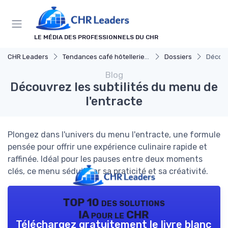
Panneau de gestion des cookies
LE MÉDIA DES PROFESSIONNELS DU CHR
CHR Leaders
Tendances café hôtellerie et restauration
Dossiers
Découv
Blog
Découvrez les subtilités du menu de
l'entracte
Plongez dans l'univers du menu l'entracte, une formule
pensée pour offrir une expérience culinaire rapide et
raffinée. Idéal pour les pauses entre deux moments
clés, ce menu séduit par sa praticité et sa créativité.
TOP 10 des solutions
IA pour le CHR
Téléchargez gratuitement le livre blanc