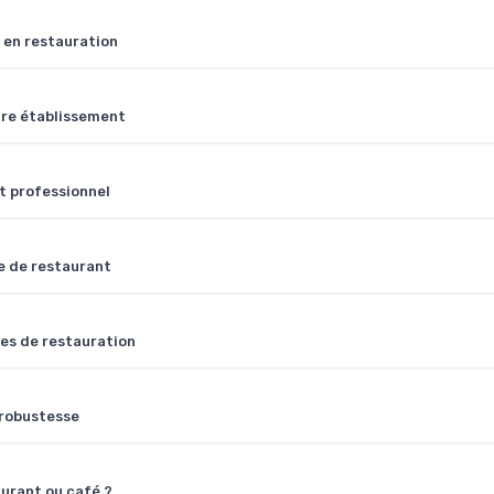
 en restauration
tre établissement
t professionnel
e de restaurant
ces de restauration
 robustesse
aurant ou café ?