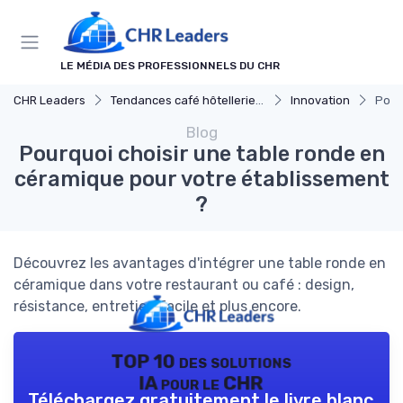
Panneau de gestion des cookies
LE MÉDIA DES PROFESSIONNELS DU CHR
CHR Leaders
Tendances café hôtellerie et restauration
Innovation
Pour
Blog
Pourquoi choisir une table ronde en
céramique pour votre établissement
?
Découvrez les avantages d'intégrer une table ronde en
céramique dans votre restaurant ou café : design,
résistance, entretien facile et plus encore.
TOP 10 des solutions
IA pour le CHR
Téléchargez gratuitement le livre blanc