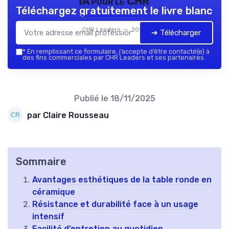
IA pour le CHR
Téléchargez gratuitement le livre blanc
CHR Leaders — 2026
➔ Télécharger
*
En remplissant ce formulaire, j’accepte d’être contacté(e) à
des fins commerciales par CHR Leaders et ses partenaires.
Publié le
18/11/2025
par Claire Rousseau
Sommaire
Avantages esthétiques de la table ronde en
céramique
Résistance et durabilité face à un usage
intensif
Facilité d’entretien au quotidien