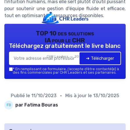
l'intuition humains, mais elle sert plutôt d'outil puissant
pour soutenir une gestion d'équipe fluide et efficace,
tout en optimisant les ressources disponibles.
TOP 10 des solutions
IA pour le CHR
Téléchargez gratuitement le livre blanc
CHR Leaders — 2026
➔ Télécharger
*
En remplissant ce formulaire, j’accepte d’être contacté(e) à
des fins commerciales par CHR Leaders et ses partenaires.
Publié le
11/10/2023
• Mis à jour le
13/10/2025
par Fatima Bouras