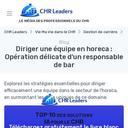
Panneau de gestion des cookies
LE MÉDIA DES PROFESSIONNELS DU CHR
CHR Leaders
Vie Ma Vie dans le CHR
Gestion de carrière
D
Blog
Diriger une équipe en horeca :
Opération délicate d'un responsable
de bar
Explorez les stratégies essentielles pour diriger
efficacement une équipe dans le secteur de l'horeca,
en surmontant les défis uniques de ce domaine.
TOP 10 des solutions
IA pour le CHR
Téléchargez gratuitement le livre blanc