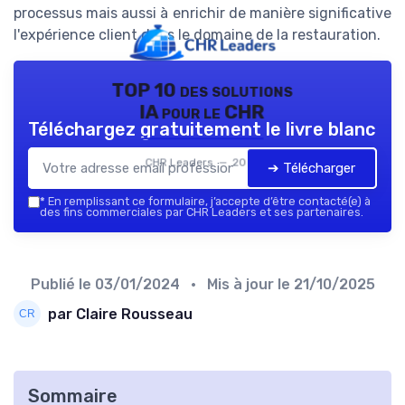
processus mais aussi à enrichir de manière significative
l'expérience client dans le domaine de la restauration.
TOP 10 des solutions
IA pour le CHR
Téléchargez gratuitement le livre blanc
CHR Leaders — 2026
➔ Télécharger
*
En remplissant ce formulaire, j’accepte d’être contacté(e) à
des fins commerciales par CHR Leaders et ses partenaires.
Publié le
03/01/2024
• Mis à jour le
21/10/2025
par Claire Rousseau
Sommaire