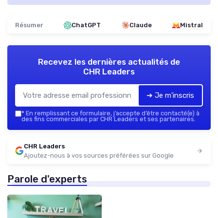
Résumer
ChatGPT
Claude
Mistral
Recevez les dernières actualités de
CHR Leaders
➔ Je m'inscris
*
En remplissant ce formulaire, j’accepte d’être contacté(e) à
des fins commerciales par CHR Leaders et ses partenaires.
CHR Leaders
Ajoutez-nous à vos sources préférées sur Google
Parole d'experts