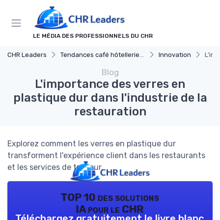
Panneau de gestion des cookies
LE MÉDIA DES PROFESSIONNELS DU CHR
CHR Leaders
Tendances café hôtellerie et restauration
Innovation
L'imp
Blog
L'importance des verres en
plastique dur dans l'industrie de la
restauration
Explorez comment les verres en plastique dur
transforment l'expérience client dans les restaurants
et les services de traiteur.
TOP 10 des solutions
IA pour le CHR
Téléchargez gratuitement le livre blanc