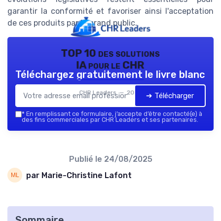
garantir la conformité et favoriser ainsi l'acceptation
de ces produits par le grand public.
TOP 10 des solutions
IA pour le CHR
Téléchargez gratuitement le livre blanc
CHR Leaders — 2026
➔ Télécharger
*
En remplissant ce formulaire, j’accepte d’être contacté(e) à
des fins commerciales par CHR Leaders et ses partenaires.
Publié le
24/08/2025
par Marie-Christine Lafont
Sommaire