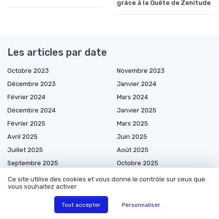
grâce à la Quête de Zenitude
Les articles par date
Octobre 2023
Novembre 2023
Décembre 2023
Janvier 2024
Février 2024
Mars 2024
Décembre 2024
Janvier 2025
Février 2025
Mars 2025
Avril 2025
Juin 2025
Juillet 2025
Août 2025
Septembre 2025
Octobre 2025
Novembre 2025
Décembre 2025
Ce site utilise des cookies et vous donne le contrôle sur ceux que
vous souhaitez activer
Janvier 2026
Février 2026
Mars 2026
Avril 2026
Tout accepter
Personnaliser
Mai 2026
Juin 2026