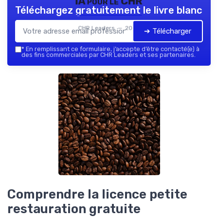
IA pour le CHR
Téléchargez gratuitement le livre blanc
CHR Leaders — 2026
➔ Télécharger
*
En remplissant ce formulaire, j’accepte d’être contacté(e) à
des fins commerciales par CHR Leaders et ses partenaires.
Comprendre la licence petite
restauration gratuite