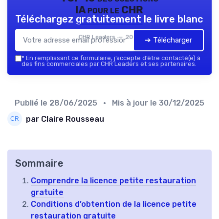
IA pour le CHR
Téléchargez gratuitement le livre blanc
CHR Leaders — 2026
➔ Télécharger
*
En remplissant ce formulaire, j’accepte d’être contacté(e) à
des fins commerciales par CHR Leaders et ses partenaires.
Publié le
28/06/2025
• Mis à jour le
30/12/2025
par Claire Rousseau
Sommaire
Comprendre la licence petite restauration
gratuite
Conditions d’obtention de la licence petite
restauration gratuite