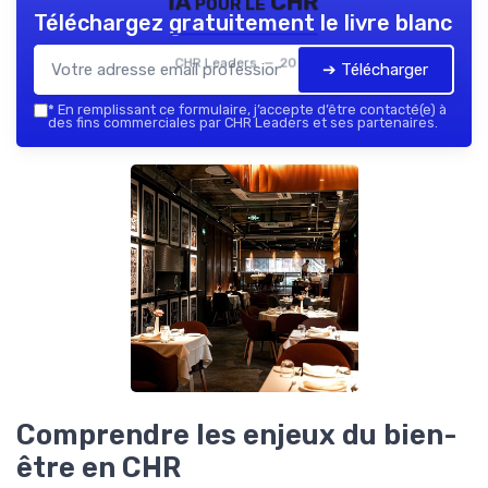
IA pour le CHR
Téléchargez gratuitement le livre blanc
CHR Leaders — 2026
➔ Télécharger
*
En remplissant ce formulaire, j’accepte d’être contacté(e) à
des fins commerciales par CHR Leaders et ses partenaires.
Comprendre les enjeux du bien-
être en CHR