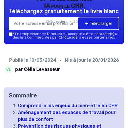
IA pour le CHR
Téléchargez gratuitement le livre blanc
CHR Leaders — 2026
➔ Télécharger
*
En remplissant ce formulaire, j’accepte d’être contacté(e) à
des fins commerciales par CHR Leaders et ses partenaires.
Publié le
10/03/2024
• Mis à jour le
20/01/2026
par Célia Levasseur
Sommaire
Comprendre les enjeux du bien-être en CHR
Aménagement des espaces de travail pour
plus de confort
Prévention des risques physiques et