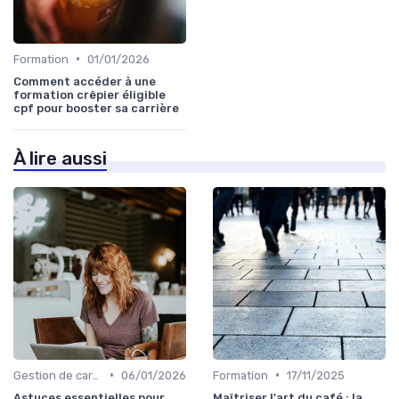
•
Formation
01/01/2026
Comment accéder à une
formation crêpier éligible
cpf pour booster sa carrière
À lire aussi
•
•
Gestion de carrière
06/01/2026
Formation
17/11/2025
Astuces essentielles pour
Maîtriser l'art du café : la