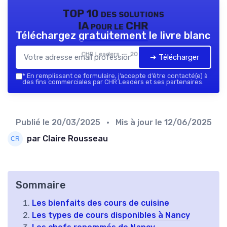
TOP 10 des solutions
IA pour le CHR
Téléchargez gratuitement le livre blanc
CHR Leaders — 2026
➔ Télécharger
*
En remplissant ce formulaire, j’accepte d’être contacté(e) à
des fins commerciales par CHR Leaders et ses partenaires.
Publié le
20/03/2025
• Mis à jour le
12/06/2025
par Claire Rousseau
Sommaire
Les bienfaits des cours de cuisine
Les types de cours disponibles à Nancy