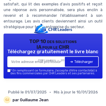
satisfait, qui lit des exemples d’avis positifs et reçoit
une réponse avis personnalisée, sera plus enclin à
revenir et à recommander l’établissement à son
entourage. Les avis clients deviennent ainsi un outil
stratégique pour toute entreprise du secteur.
TOP 10 des solutions
IA pour le CHR
Téléchargez gratuitement le livre blanc
CHR Leaders — 2026
➔ Télécharger
*
En remplissant ce formulaire, j’accepte d’être contacté(e) à
des fins commerciales par CHR Leaders et ses partenaires.
Publié le
01/07/2025
• Mis à jour le
10/01/2026
par Guillaume Jean