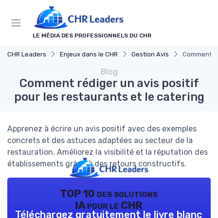
Panneau de gestion des cookies
LE MÉDIA DES PROFESSIONNELS DU CHR
CHR Leaders
Enjeux dans le CHR
Gestion Avis
Comment réd
Blog
Comment rédiger un avis positif
pour les restaurants et le catering
Apprenez à écrire un avis positif avec des exemples
concrets et des astuces adaptées au secteur de la
restauration. Améliorez la visibilité et la réputation des
établissements grâce à des retours constructifs.
TOP 10 des solutions
IA pour le CHR
Téléchargez gratuitement le livre blanc