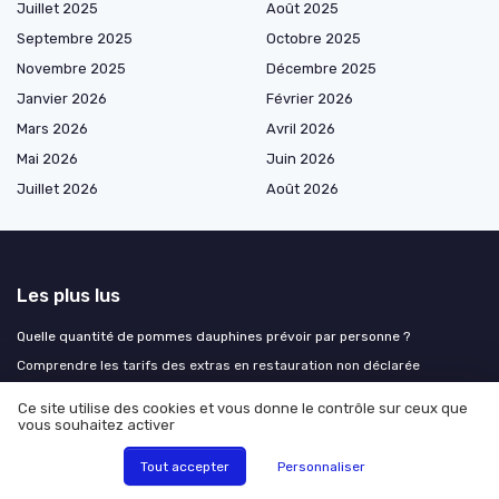
Juillet 2025
Août 2025
Septembre 2025
Octobre 2025
Novembre 2025
Décembre 2025
Janvier 2026
Février 2026
Mars 2026
Avril 2026
Mai 2026
Juin 2026
Juillet 2026
Août 2026
Les plus lus
Quelle quantité de pommes dauphines prévoir par personne ?
Comprendre les tarifs des extras en restauration non déclarée
Comprendre le prix chez Paul boulangerie : ce qu’il faut savoir
Ce site utilise des cookies et vous donne le contrôle sur ceux que
Maîtriser les techniques de service en restauration
vous souhaitez activer
Téléchargez gratuitement votre affichage obligatoire pour restaurant en
Tout accepter
Personnaliser
PDF