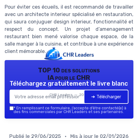
Pour éviter ces écueils, il est recommandé de travailler
avec un architecte interieur spécialisé en restauration,
qui saura conjuguer design interieur, fonctionnalité et
respect du concept. Un projet d’amenagement
restaurant bien mené valorise chaque espace, de la
salle manger à la cuisine, et contribue à une expérience
client mémorable.
TOP 10 des solutions
IA pour le CHR
Téléchargez gratuitement le livre blanc
CHR Leaders — 2026
➔ Télécharger
*
En remplissant ce formulaire, j’accepte d’être contacté(e) à
des fins commerciales par CHR Leaders et ses partenaires.
Publié le
29/06/2025
• Mis à jour le
02/01/2026