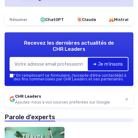
Résumer
ChatGPT
Claude
Mistral
Recevez les dernières actualités de
CHR Leaders
➔ Je m'inscris
*
En remplissant ce formulaire, j’accepte d’être contacté(e) à
des fins commerciales par CHR Leaders et ses partenaires.
CHR Leaders
Ajoutez-nous à vos sources préférées sur Google
Parole d'experts