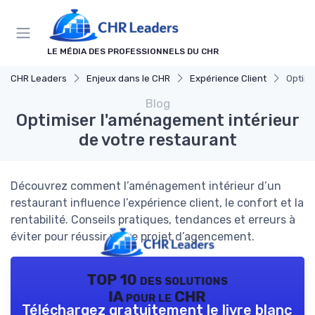
Panneau de gestion des cookies
LE MÉDIA DES PROFESSIONNELS DU CHR
CHR Leaders
Enjeux dans le CHR
Expérience Client
Optimi
Blog
Optimiser l'aménagement intérieur
de votre restaurant
Découvrez comment l’aménagement intérieur d’un
restaurant influence l’expérience client, le confort et la
rentabilité. Conseils pratiques, tendances et erreurs à
éviter pour réussir votre projet d’agencement.
TOP 10 des solutions
IA pour le CHR
Téléchargez gratuitement le livre blanc