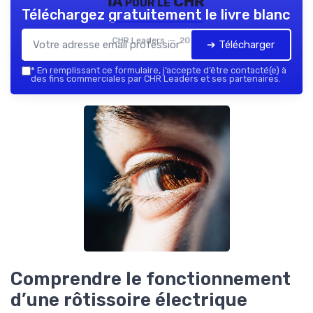
IA pour le CHR
Téléchargez gratuitement le livre blanc
CHR Leaders — 2026
➔ Télécharger
*
En remplissant ce formulaire, j’accepte d’être contacté(e) à
des fins commerciales par CHR Leaders et ses partenaires.
Comprendre le fonctionnement
d’une rôtissoire électrique