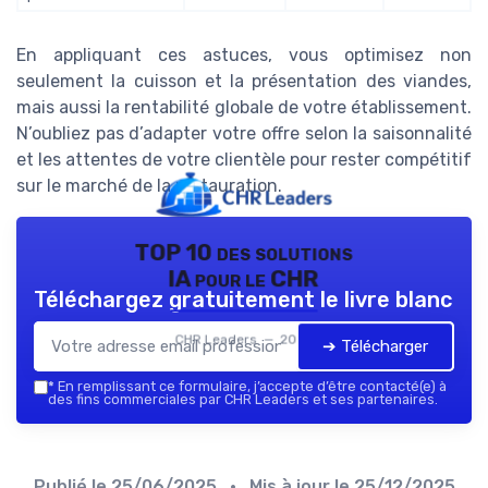
En appliquant ces astuces, vous optimisez non
seulement la cuisson et la présentation des viandes,
mais aussi la rentabilité globale de votre établissement.
N’oubliez pas d’adapter votre offre selon la saisonnalité
et les attentes de votre clientèle pour rester compétitif
sur le marché de la restauration.
TOP 10 des solutions
IA pour le CHR
Téléchargez gratuitement le livre blanc
CHR Leaders — 2026
➔ Télécharger
*
En remplissant ce formulaire, j’accepte d’être contacté(e) à
des fins commerciales par CHR Leaders et ses partenaires.
Publié le
25/06/2025
• Mis à jour le
25/12/2025