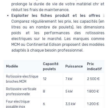
prolonge la durée de vie de votre matériel chr et
réduit les frais de maintenance.
Exploiter les fiches produit et les offres :
Comparez régulièrement les prix, les capacités (en
litres ou en nombre de poulets), les dimensions
poids et les performances des rotissoires
electriques sur le marché. Les marques comme
MCM ou Continental Edison proposent des modèles
adaptés à chaque besoin professionnel.
Capacité
Prix
Modèle
Puissance
poulets
indicatif
Rotissoire electrique
12
7 kW
2 500 €
broches MCM
Rotissoire verticale
8
5 kW
1 800 €
professionnelle
Four electrique
6
3,5 kW
1 200 €
posable inox