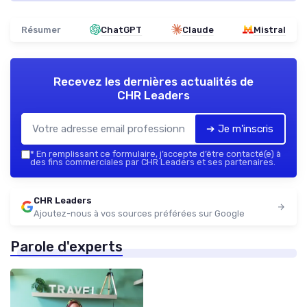
Résumer
ChatGPT
Claude
Mistral
Recevez les dernières actualités de
CHR Leaders
➔ Je m'inscris
*
En remplissant ce formulaire, j’accepte d’être contacté(e) à
des fins commerciales par CHR Leaders et ses partenaires.
CHR Leaders
Ajoutez-nous à vos sources préférées sur Google
Parole d'experts