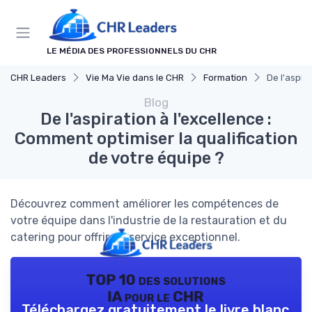
Panneau de gestion des cookies
LE MÉDIA DES PROFESSIONNELS DU CHR
CHR Leaders
Vie Ma Vie dans le CHR
Formation
De l'aspir
Blog
De l'aspiration à l'excellence :
Comment optimiser la qualification
de votre équipe ?
Découvrez comment améliorer les compétences de
votre équipe dans l'industrie de la restauration et du
catering pour offrir un service exceptionnel.
TOP 10 des solutions
IA pour le CHR
Téléchargez gratuitement le livre blanc