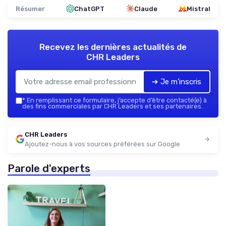
Résumer
ChatGPT
Claude
Mistral
Recevez les dernières actualités de
CHR Leaders
➔ Je m'inscris
*
En remplissant ce formulaire, j’accepte d’être contacté(e) à
des fins commerciales par CHR Leaders et ses partenaires.
CHR Leaders
Ajoutez-nous à vos sources préférées sur Google
Parole d'experts