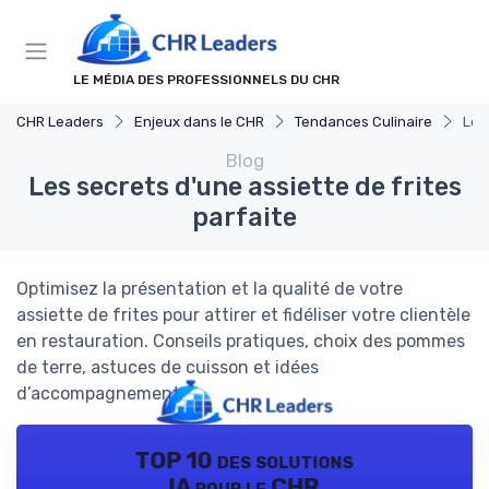
Panneau de gestion des cookies
LE MÉDIA DES PROFESSIONNELS DU CHR
CHR Leaders
Enjeux dans le CHR
Tendances Culinaire
Les
Blog
Les secrets d'une assiette de frites
parfaite
Optimisez la présentation et la qualité de votre
assiette de frites pour attirer et fidéliser votre clientèle
en restauration. Conseils pratiques, choix des pommes
de terre, astuces de cuisson et idées
d’accompagnements.
TOP 10 des solutions
IA pour le CHR