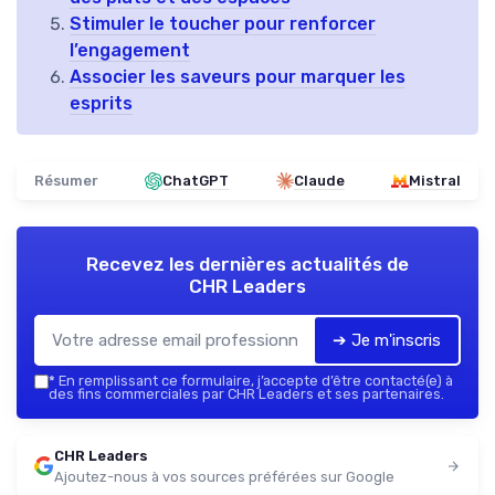
Stimuler le toucher pour renforcer
l’engagement
Associer les saveurs pour marquer les
esprits
Résumer
ChatGPT
Claude
Mistral
Recevez les dernières actualités de
CHR Leaders
➔ Je m'inscris
*
En remplissant ce formulaire, j’accepte d’être contacté(e) à
des fins commerciales par CHR Leaders et ses partenaires.
CHR Leaders
Ajoutez-nous à vos sources préférées sur Google