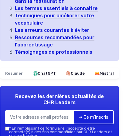
dans la restauration
Les termes essentiels à connaître
Techniques pour améliorer votre
vocabulaire
Les erreurs courantes à éviter
Ressources recommandées pour
l'apprentissage
Témoignages de professionnels
Résumer
ChatGPT
Claude
Mistral
Recevez les dernières actualités de
CHR Leaders
➔ Je m'inscris
*
En remplissant ce formulaire, j’accepte d’être
contacté(e) à des fins commerciales par CHR Leaders et
ses partenaires.