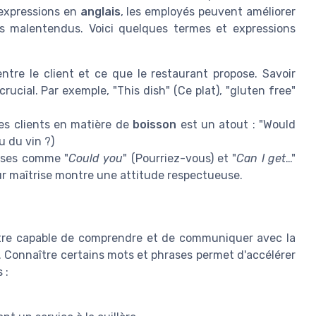
 expressions en
anglais
, les employés peuvent améliorer
es malentendus. Voici quelques termes et expressions
tre le client et ce que le restaurant propose. Savoir
rucial. Par exemple, "This dish" (Ce plat), "gluten free"
s clients en matière de
boisson
est un atout : "Would
u du vin ?)
rases comme "
Could you
" (Pourriez-vous) et "
Can I get
…"
eur maîtrise montre une attitude respectueuse.
tre capable de comprendre et de communiquer avec la
e. Connaître certains mots et phrases permet d'accélérer
 :