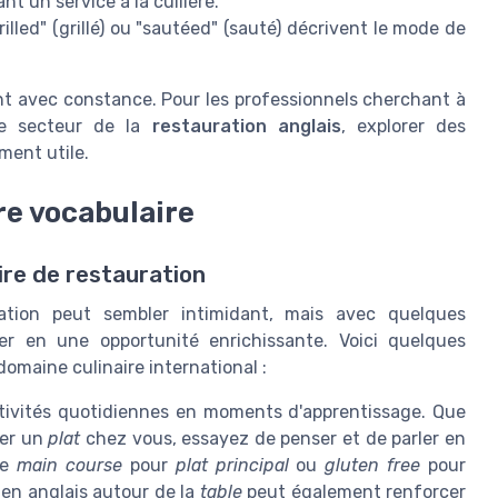
nt un service à la cuillère.
led" (grillé) ou "sautéed" (sauté) décrivent le mode de
t avec constance. Pour les professionnels cherchant à
 le secteur de la
restauration anglais
, explorer des
ment utile.
re vocabulaire
ire de restauration
uration peut sembler intimidant, mais avec quelques
er en une opportunité enrichissante. Voici quelques
omaine culinaire international :
ivités quotidiennes en moments d'apprentissage. Que
rer un
plat
chez vous, essayez de penser et de parler en
me
main course
pour
plat principal
ou
gluten free
pour
 en anglais autour de la
table
peut également renforcer