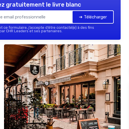
z gratuitement le livre blanc
➔ Télécharger
 ce formulaire, j’accepte d’être contacté(e) à des fins
ar CHR Leaders et ses partenaires.