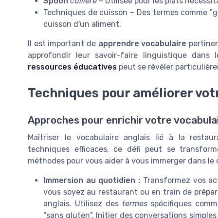
Spoon
cuillère
– Utilisée pour les plats nécessita
Techniques de cuisson – Des termes comme "gril
cuisson d'un aliment.
Il est important de
apprendre vocabulaire
pertinen
approfondir leur savoir-faire linguistique dans
ressources éducatives
peut se révéler particulière
Techniques pour améliorer vot
Approches pour enrichir votre vocabula
Maîtriser le vocabulaire anglais lié à la resta
techniques efficaces, ce défi peut se transform
méthodes pour vous aider à vous immerger dans le d
Immersion au quotidien :
Transformez vos act
vous soyez au restaurant ou en train de prépa
anglais. Utilisez des
termes
spécifiques com
"sans gluten". Initier des conversations simples