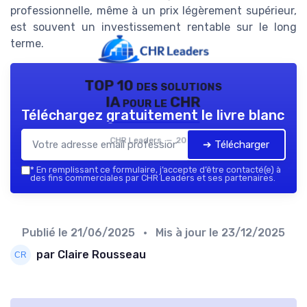
professionnelle, même à un prix légèrement supérieur,
est souvent un investissement rentable sur le long
terme.
TOP 10 des solutions
IA pour le CHR
Téléchargez gratuitement le livre blanc
CHR Leaders — 2026
➔ Télécharger
*
En remplissant ce formulaire, j’accepte d’être contacté(e) à
des fins commerciales par CHR Leaders et ses partenaires.
Publié le
21/06/2025
• Mis à jour le
23/12/2025
par Claire Rousseau