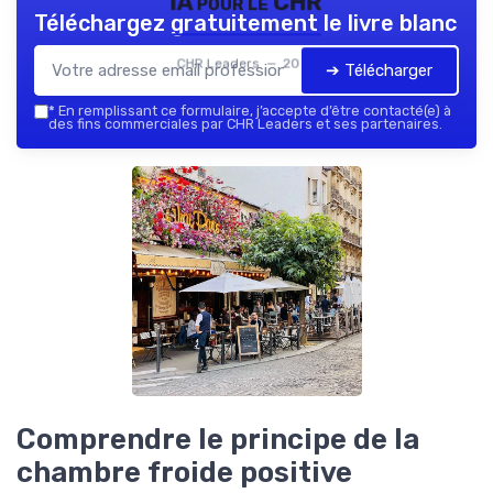
IA pour le CHR
Téléchargez gratuitement le livre blanc
CHR Leaders — 2026
➔ Télécharger
*
En remplissant ce formulaire, j’accepte d’être contacté(e) à
des fins commerciales par CHR Leaders et ses partenaires.
Comprendre le principe de la
chambre froide positive