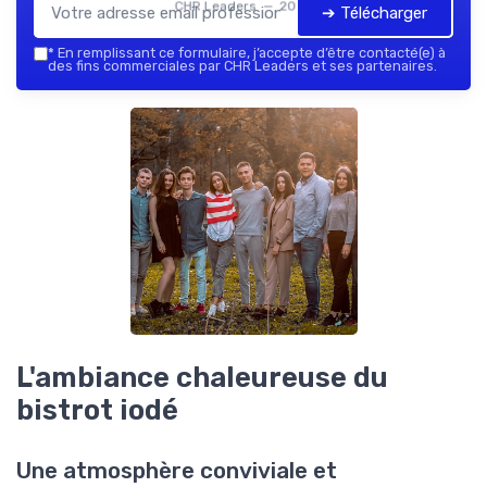
CHR Leaders — 2026
➔ Télécharger
*
En remplissant ce formulaire, j’accepte d’être contacté(e) à
des fins commerciales par CHR Leaders et ses partenaires.
L'ambiance chaleureuse du
bistrot iodé
Une atmosphère conviviale et