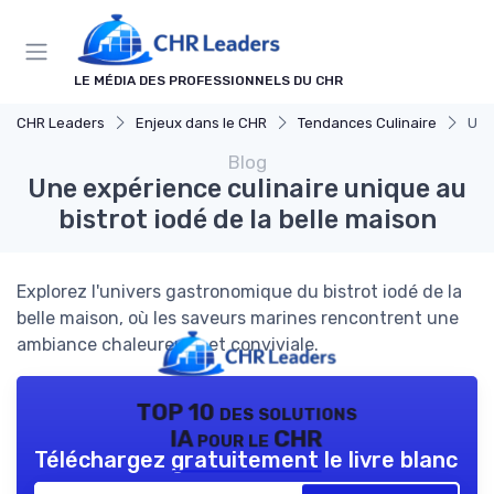
Panneau de gestion des cookies
LE MÉDIA DES PROFESSIONNELS DU CHR
CHR Leaders
Enjeux dans le CHR
Tendances Culinaire
Une
Blog
Une expérience culinaire unique au
bistrot iodé de la belle maison
Explorez l'univers gastronomique du bistrot iodé de la
belle maison, où les saveurs marines rencontrent une
ambiance chaleureuse et conviviale.
TOP 10 des solutions
IA pour le CHR
Téléchargez gratuitement le livre blanc