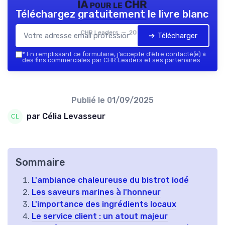
IA pour le CHR
Téléchargez gratuitement le livre blanc
CHR Leaders — 2026
➔ Télécharger
*
En remplissant ce formulaire, j’accepte d’être contacté(e) à
des fins commerciales par CHR Leaders et ses partenaires.
Publié le
01/09/2025
par Célia Levasseur
Sommaire
L'ambiance chaleureuse du bistrot iodé
Les saveurs marines à l'honneur
L'importance des ingrédients locaux
Le service client : un atout majeur