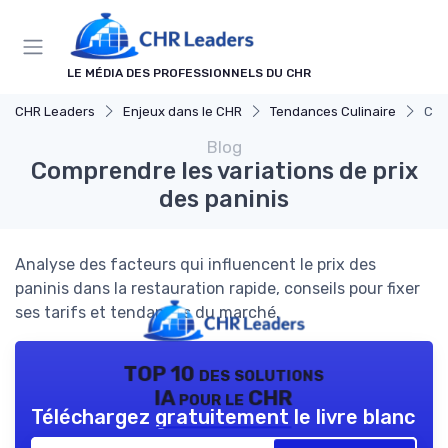
Panneau de gestion des cookies
LE MÉDIA DES PROFESSIONNELS DU CHR
CHR Leaders
Enjeux dans le CHR
Tendances Culinaire
Com
Blog
Comprendre les variations de prix
des paninis
Analyse des facteurs qui influencent le prix des
paninis dans la restauration rapide, conseils pour fixer
ses tarifs et tendances du marché.
TOP 10 des solutions
IA pour le CHR
Téléchargez gratuitement le livre blanc