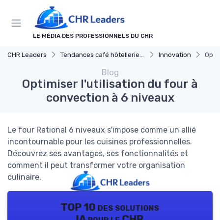
Panneau de gestion des cookies
LE MÉDIA DES PROFESSIONNELS DU CHR
CHR Leaders
Tendances café hôtellerie et restauration
Innovation
Optim
Blog
Optimiser l'utilisation du four à
convection à 6 niveaux
Le four Rational 6 niveaux s'impose comme un allié
incontournable pour les cuisines professionnelles.
Découvrez ses avantages, ses fonctionnalités et
comment il peut transformer votre organisation
culinaire.
TOP 10 des solutions
IA pour le CHR