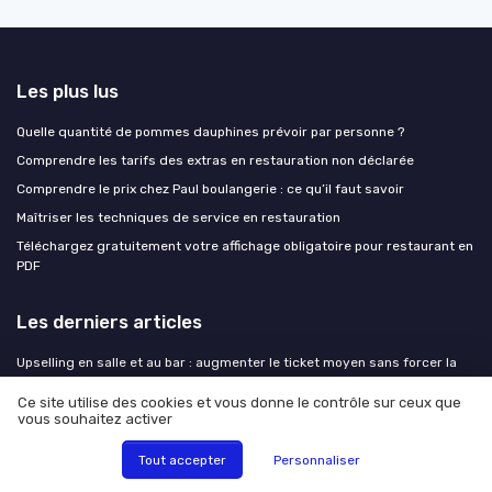
Les plus lus
Quelle quantité de pommes dauphines prévoir par personne ?
Comprendre les tarifs des extras en restauration non déclarée
Comprendre le prix chez Paul boulangerie : ce qu’il faut savoir
Maîtriser les techniques de service en restauration
Téléchargez gratuitement votre affichage obligatoire pour restaurant en
PDF
Les derniers articles
Upselling en salle et au bar : augmenter le ticket moyen sans forcer la
main
Ce site utilise des cookies et vous donne le contrôle sur ceux que
Comment structurer une stratégie SEO pour un restaurant qui veut
vous souhaitez activer
remplir sa salle
Comment structurer une stratégie SEO pour un restaurant qui veut
Tout accepter
Personnaliser
remplir sa salle