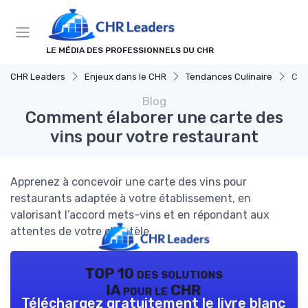
Panneau de gestion des cookies
LE MÉDIA DES PROFESSIONNELS DU CHR
CHR Leaders
Enjeux dans le CHR
Tendances Culinaire
Com
Blog
Comment élaborer une carte des
vins pour votre restaurant
Apprenez à concevoir une carte des vins pour
restaurants adaptée à votre établissement, en
valorisant l’accord mets-vins et en répondant aux
attentes de votre clientèle.
TOP 10 des solutions
IA pour le CHR
Téléchargez gratuitement le livre blanc