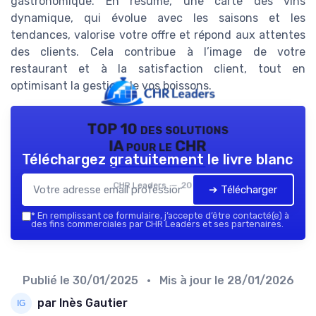
gastronomique. En résumé, une carte des vins
dynamique, qui évolue avec les saisons et les
tendances, valorise votre offre et répond aux attentes
des clients. Cela contribue à l’image de votre
restaurant et à la satisfaction client, tout en
optimisant la gestion de vos boissons.
TOP 10 des solutions
IA pour le CHR
Téléchargez gratuitement le livre blanc
CHR Leaders — 2026
➔ Télécharger
*
En remplissant ce formulaire, j’accepte d’être contacté(e) à
des fins commerciales par CHR Leaders et ses partenaires.
Publié le
30/01/2025
• Mis à jour le
28/01/2026
par Inès Gautier