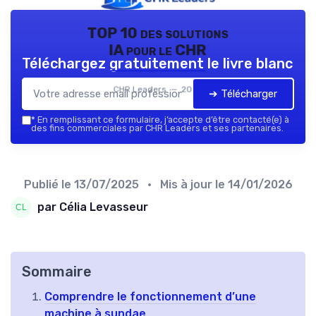
TOP 10 des solutions
IA pour le CHR
Téléchargez gratuitement le livre blanc
CHR Leaders — 2026
➔ Télécharger
*
En remplissant ce formulaire, j’accepte d’être contacté(e) à
des fins commerciales par CHR Leaders et ses partenaires.
Publié le
13/07/2025
• Mis à jour le
14/01/2026
par Célia Levasseur
Sommaire
Comprendre le fonctionnement d’une
machine à sundae