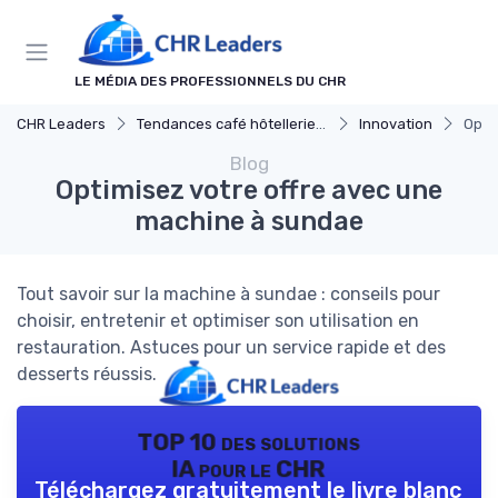
Panneau de gestion des cookies
LE MÉDIA DES PROFESSIONNELS DU CHR
CHR Leaders
Tendances café hôtellerie et restauration
Innovation
Opti
Blog
Optimisez votre offre avec une
machine à sundae
Tout savoir sur la machine à sundae : conseils pour
choisir, entretenir et optimiser son utilisation en
restauration. Astuces pour un service rapide et des
desserts réussis.
TOP 10 des solutions
IA pour le CHR
Téléchargez gratuitement le livre blanc