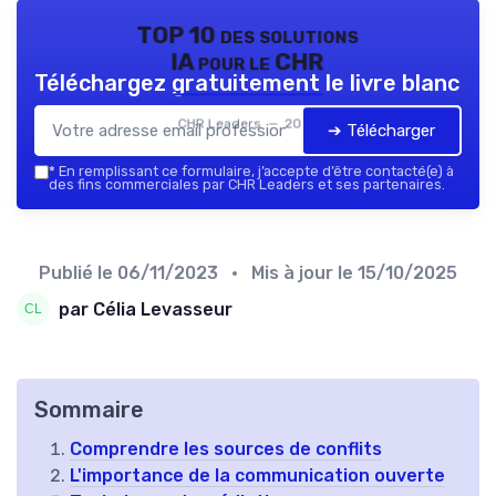
TOP 10 des solutions
IA pour le CHR
Téléchargez gratuitement le livre blanc
CHR Leaders — 2026
➔ Télécharger
*
En remplissant ce formulaire, j’accepte d’être contacté(e) à
des fins commerciales par CHR Leaders et ses partenaires.
Publié le
06/11/2023
• Mis à jour le
15/10/2025
par Célia Levasseur
Sommaire
Comprendre les sources de conflits
L'importance de la communication ouverte