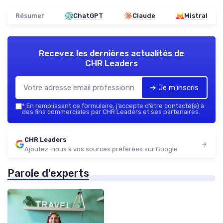
Résumer
ChatGPT
Claude
Mistral
Recevez les dernières actualités de
CHR Leaders
➔ Je m'inscris
*
En remplissant ce formulaire, j’accepte d’être contacté(e) à
des fins commerciales par CHR Leaders et ses partenaires.
CHR Leaders
Ajoutez-nous à vos sources préférées sur Google
Parole d'experts