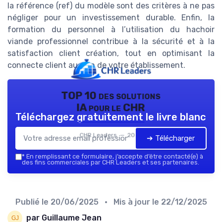
la référence (ref) du modèle sont des critères à ne pas
négliger pour un investissement durable. Enfin, la
formation du personnel à l’utilisation du hachoir
viande professionnel contribue à la sécurité et à la
satisfaction client création, tout en optimisant la
connecte client au sein de votre établissement.
TOP 10 des solutions
IA pour le CHR
Téléchargez gratuitement le livre blanc
CHR Leaders — 2026
➔ Télécharger
*
En remplissant ce formulaire, j’accepte d’être contacté(e) à
des fins commerciales par CHR Leaders et ses partenaires.
Publié le
20/06/2025
• Mis à jour le
22/12/2025
par Guillaume Jean