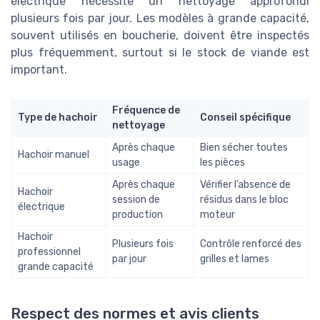
électrique nécessite un nettoyage approfondi
plusieurs fois par jour. Les modèles à grande capacité,
souvent utilisés en boucherie, doivent être inspectés
plus fréquemment, surtout si le stock de viande est
important.
Fréquence de
Type de hachoir
Conseil spécifique
nettoyage
Après chaque
Bien sécher toutes
Hachoir manuel
usage
les pièces
Après chaque
Vérifier l’absence de
Hachoir
session de
résidus dans le bloc
électrique
production
moteur
Hachoir
Plusieurs fois
Contrôle renforcé des
professionnel
par jour
grilles et lames
grande capacité
Respect des normes et avis clients