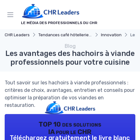
Panneau de gestion des cookies
LE MÉDIA DES PROFESSIONNELS DU CHR
CHR Leaders
Tendances café hôtellerie et restauration
Innovation
Les 
Blog
Les avantages des hachoirs à viande
professionnels pour votre cuisine
Tout savoir sur les hachoirs à viande professionnels :
critères de choix, avantages, entretien et conseils pour
optimiser la préparation de vos viandes en
restauration.
TOP 10 des solutions
IA pour le CHR
Téléchargez gratuitement le livre blanc