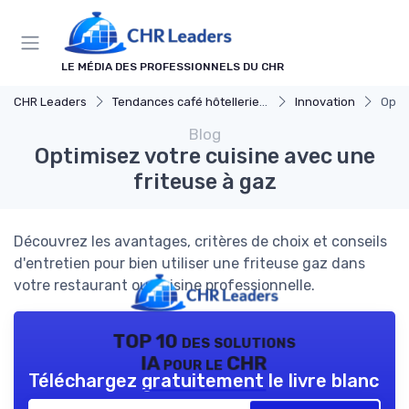
Panneau de gestion des cookies
LE MÉDIA DES PROFESSIONNELS DU CHR
CHR Leaders
Tendances café hôtellerie et restauration
Innovation
Opti
Blog
Optimisez votre cuisine avec une
friteuse à gaz
Découvrez les avantages, critères de choix et conseils
d'entretien pour bien utiliser une friteuse gaz dans
votre restaurant ou cuisine professionnelle.
TOP 10 des solutions
IA pour le CHR
Téléchargez gratuitement le livre blanc