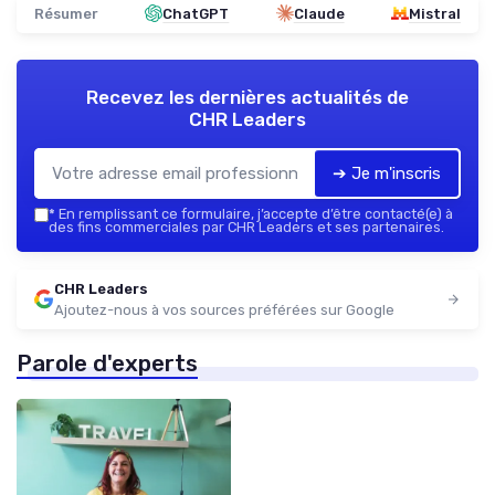
Résumer
ChatGPT
Claude
Mistral
Recevez les dernières actualités de
CHR Leaders
➔ Je m'inscris
*
En remplissant ce formulaire, j’accepte d’être contacté(e) à
des fins commerciales par CHR Leaders et ses partenaires.
CHR Leaders
Ajoutez-nous à vos sources préférées sur Google
Parole d'experts