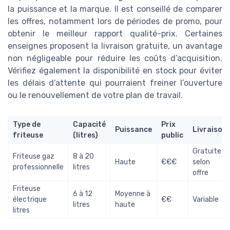
la puissance et la marque. Il est conseillé de comparer
les offres, notamment lors de périodes de promo, pour
obtenir le meilleur rapport qualité-prix. Certaines
enseignes proposent la livraison gratuite, un avantage
non négligeable pour réduire les coûts d’acquisition.
Vérifiez également la disponibilité en stock pour éviter
les délais d’attente qui pourraient freiner l’ouverture
ou le renouvellement de votre plan de travail.
Type de
Capacité
Prix
Puissance
Livraison
friteuse
(litres)
public
Gratuite
Friteuse gaz
8 à 20
Haute
€€€
selon
professionnelle
litres
offre
Friteuse
6 à 12
Moyenne à
électrique
€€
Variable
litres
haute
litres