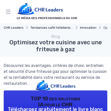
Panneau de gestion des cookies
LE MÉDIA DES PROFESSIONNELS DU CHR
CHR Leaders
Tendances café hôtellerie et restauration
Innovation
Opti
Blog
Optimisez votre cuisine avec une
friteuse à gaz
Découvrez les avantages, critères de choix, entretien
et sécurité d'une friteuse gaz pour optimiser la cuisson
et la rentabilité dans votre restaurant ou service de
restauration.
TOP 10 des solutions
IA pour le CHR
Téléchargez gratuitement le livre blanc