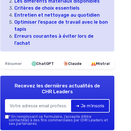
Les différents matériaux disponibles
Critères de choix essentiels
Entretien et nettoyage au quotidien
Optimiser l’espace de travail avec le bon
tapis
Erreurs courantes à éviter lors de
l’achat
Résumer
ChatGPT
Claude
Mistral
Recevez les dernières actualités de
CHR Leaders
➔ Je m'inscris
*
En remplissant ce formulaire, j’accepte d’être
contacté(e) à des fins commerciales par CHR Leaders et
ses partenaires.