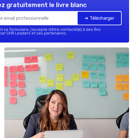
z gratuitement le livre blanc
➔ Télécharger
 ce formulaire, j’accepte d’être contacté(e) à des fins
ar CHR Leaders et ses partenaires.