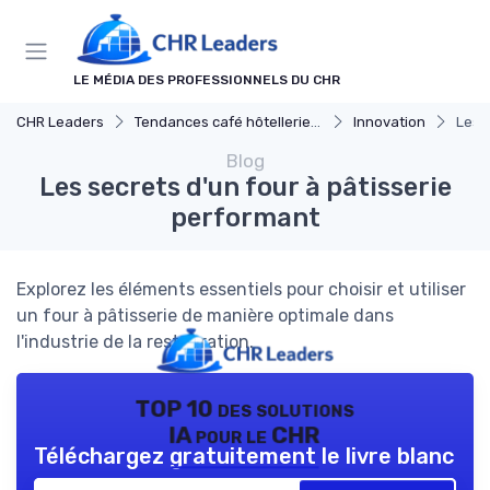
Panneau de gestion des cookies
LE MÉDIA DES PROFESSIONNELS DU CHR
CHR Leaders
Tendances café hôtellerie et restauration
Innovation
Les 
Blog
Les secrets d'un four à pâtisserie
performant
Explorez les éléments essentiels pour choisir et utiliser
un four à pâtisserie de manière optimale dans
l'industrie de la restauration.
TOP 10 des solutions
IA pour le CHR
Téléchargez gratuitement le livre blanc