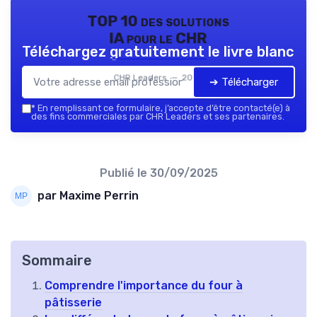
TOP 10 des solutions
IA pour le CHR
Téléchargez gratuitement le livre blanc
CHR Leaders — 2026
➔ Télécharger
*
En remplissant ce formulaire, j’accepte d’être contacté(e) à
des fins commerciales par CHR Leaders et ses partenaires.
Publié le
30/09/2025
par Maxime Perrin
Sommaire
Comprendre l'importance du four à
pâtisserie