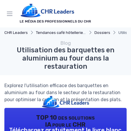
Panneau de gestion des cookies
LE MÉDIA DES PROFESSIONNELS DU CHR
CHR Leaders
Tendances café hôtellerie et restauration
Dossiers
Utilis
Blog
Utilisation des barquettes en
aluminium au four dans la
restauration
Explorez l'utilisation efficace des barquettes en
aluminium au four dans le secteur de la restauration
pour optimiser la cuisson et la présentation des plats.
TOP 10 des solutions
IA pour le CHR
Téléchargez gratuitement le livre blanc