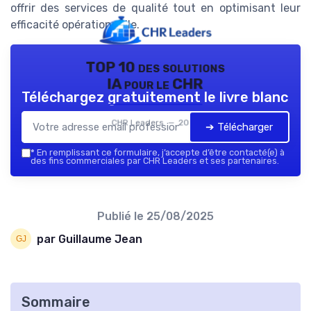
offrir des services de qualité tout en optimisant leur
efficacité opérationnelle.
TOP 10 des solutions
IA pour le CHR
Téléchargez gratuitement le livre blanc
CHR Leaders — 2026
➔ Télécharger
*
En remplissant ce formulaire, j’accepte d’être contacté(e) à
des fins commerciales par CHR Leaders et ses partenaires.
Publié le
25/08/2025
par Guillaume Jean
Sommaire