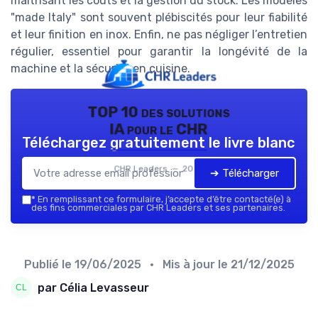
maîtrisant les coûts et la gestion du stock. Les modèles
"made Italy" sont souvent plébiscités pour leur fiabilité
et leur finition en inox. Enfin, ne pas négliger l’entretien
régulier, essentiel pour garantir la longévité de la
machine et la sécurité en cuisine.
TOP 10 des solutions
IA pour le CHR
Téléchargez gratuitement le livre blanc
CHR Leaders — 2026
➔ Télécharger
*
En remplissant ce formulaire, j’accepte d’être contacté(e) à
des fins commerciales par CHR Leaders et ses partenaires.
Publié le
19/06/2025
• Mis à jour le
21/12/2025
par Célia Levasseur