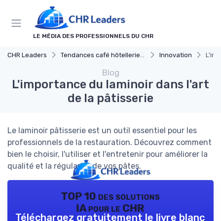
Panneau de gestion des cookies
LE MÉDIA DES PROFESSIONNELS DU CHR
CHR Leaders
Tendances café hôtellerie et restauration
Innovation
L'imp
Blog
L'importance du laminoir dans l'art
de la pâtisserie
Le laminoir pâtisserie est un outil essentiel pour les
professionnels de la restauration. Découvrez comment
bien le choisir, l'utiliser et l'entretenir pour améliorer la
qualité et la régularité de vos pâtes.
TOP 10 des solutions
IA pour le CHR
Téléchargez gratuitement le livre blanc