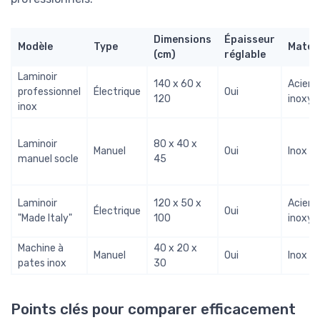
Dimensions
Épaisseur
Modèle
Type
Matér
(cm)
réglable
Laminoir
140 x 60 x
Acier
professionnel
Électrique
Oui
120
inoxyd
inox
Laminoir
80 x 40 x
Manuel
Oui
Inox
manuel socle
45
Laminoir
120 x 50 x
Acier
Électrique
Oui
"Made Italy"
100
inoxyd
Machine à
40 x 20 x
Manuel
Oui
Inox
pates inox
30
Points clés pour comparer efficacement