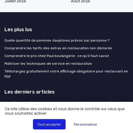
Juillet 2026
Août 2026
Les plus lus
Quelle quantité de pommes dauphines prévoir par personne ?
Comprendre les tarifs des extras en restauration non déclarée
Comprendre le prix chez Paul boulangerie : ce qu’il faut savoir
Maîtriser les techniques de service en restauration
Téléchargez gratuitement votre affichage obligatoire pour restaurant en
PDF
Les derniers articles
Upselling en salle et au bar : augmenter le ticket moyen sans forcer la
main
Ce site utilise des cookies et vous donne le contrôle sur ceux que
vous souhaitez activer
Comment structurer une stratégie SEO pour un restaurant qui veut
remplir sa salle
Tout accepter
Personnaliser
Comment structurer une stratégie SEO pour un restaurant qui veut