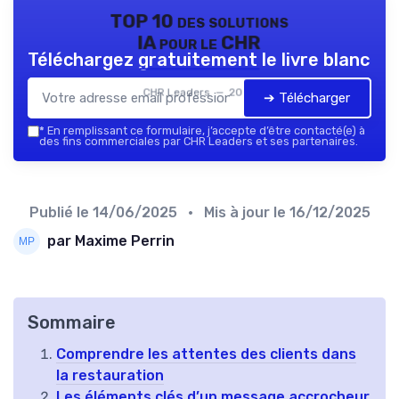
TOP 10 des solutions
IA pour le CHR
Téléchargez gratuitement le livre blanc
CHR Leaders — 2026
➔ Télécharger
*
En remplissant ce formulaire, j’accepte d’être contacté(e) à
des fins commerciales par CHR Leaders et ses partenaires.
Publié le
14/06/2025
• Mis à jour le
16/12/2025
par Maxime Perrin
Sommaire
Comprendre les attentes des clients dans
la restauration
Les éléments clés d’un message accrocheur