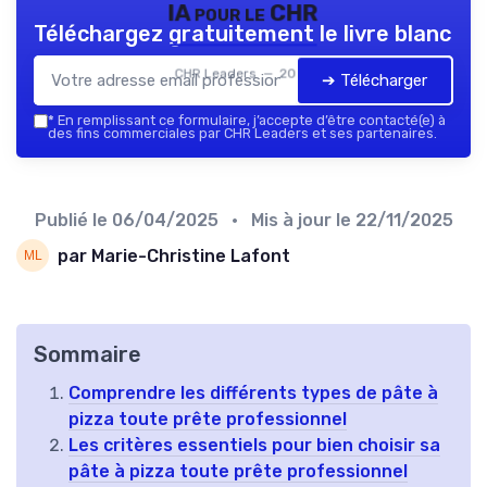
IA pour le CHR
Téléchargez gratuitement le livre blanc
CHR Leaders — 2026
➔ Télécharger
*
En remplissant ce formulaire, j’accepte d’être contacté(e) à
des fins commerciales par CHR Leaders et ses partenaires.
Publié le
06/04/2025
• Mis à jour le
22/11/2025
par Marie-Christine Lafont
Sommaire
Comprendre les différents types de pâte à
pizza toute prête professionnel
Les critères essentiels pour bien choisir sa
pâte à pizza toute prête professionnel