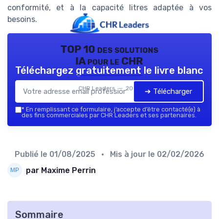
conformité, et à la capacité litres adaptée à vos
besoins.
TOP 10 des solutions
IA pour le CHR
Téléchargez gratuitement le livre blanc
CHR Leaders — 2026
➔ Télécharger
*
En remplissant ce formulaire, j’accepte d’être contacté(e) à
des fins commerciales par CHR Leaders et ses partenaires.
Publié le
01/08/2025
• Mis à jour le
02/02/2026
par Maxime Perrin
Sommaire