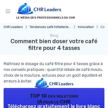
Panneau de gestion des cookies
LE MÉDIA DES PROFESSIONNELS DU CHR
CHR Leaders
Tendances café hôtellerie et restauration
Innovation
Comm
Blog
Comment bien doser votre café
filtre pour 4 tasses
Maîtrisez le dosage du café filtre pour 4 tasses grâce à
nos conseils pratiques : quantité idéale de café moulu,
choix de la mouture, astuces pour un goût équilibré et
erreurs à éviter.
TOP 10 des solutions
IA pour le CHR
Téléchargez gratuitement le livre blanc