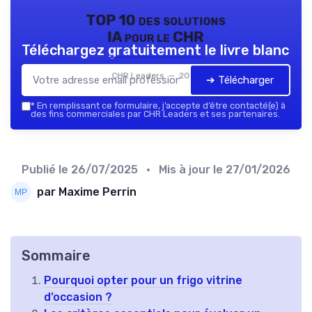
TOP 10 des solutions
IA pour le CHR
Téléchargez gratuitement le livre blanc
CHR Leaders — 2026
➔ Télécharger
*
En remplissant ce formulaire, j’accepte d’être contacté(e) à
des fins commerciales par CHR Leaders et ses partenaires.
Publié le
26/07/2025
• Mis à jour le
27/01/2026
par Maxime Perrin
Sommaire
Pourquoi opter pour un frigo vitrine
d’occasion ?