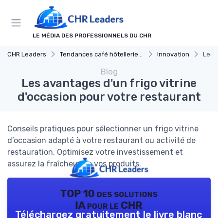
Panneau de gestion des cookies
LE MÉDIA DES PROFESSIONNELS DU CHR
CHR Leaders
Tendances café hôtellerie et restauration
Innovation
Les 
Blog
Les avantages d'un frigo vitrine
d'occasion pour votre restaurant
Conseils pratiques pour sélectionner un frigo vitrine
d’occasion adapté à votre restaurant ou activité de
restauration. Optimisez votre investissement et
assurez la fraîcheur de vos produits.
TOP 10 des solutions
IA pour le CHR
Téléchargez gratuitement le livre blanc