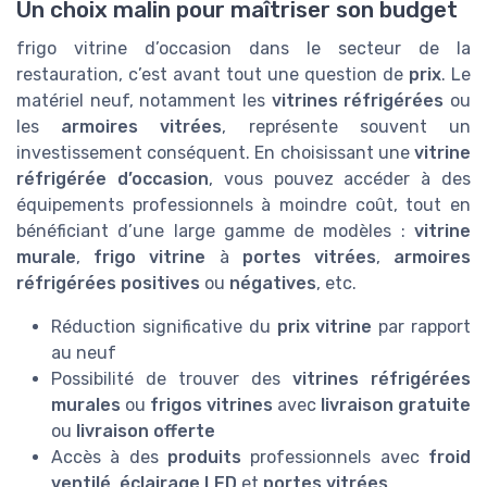
Un choix malin pour maîtriser son budget
frigo vitrine d’occasion dans le secteur de la
restauration, c’est avant tout une question de
prix
. Le
matériel neuf, notamment les
vitrines réfrigérées
ou
les
armoires vitrées
, représente souvent un
investissement conséquent. En choisissant une
vitrine
réfrigérée d’occasion
, vous pouvez accéder à des
équipements professionnels à moindre coût, tout en
bénéficiant d’une large gamme de modèles :
vitrine
murale
,
frigo vitrine
à
portes vitrées
,
armoires
réfrigérées positives
ou
négatives
, etc.
Réduction significative du
prix vitrine
par rapport
au neuf
Possibilité de trouver des
vitrines réfrigérées
murales
ou
frigos vitrines
avec
livraison gratuite
ou
livraison offerte
Accès à des
produits
professionnels avec
froid
ventilé
,
éclairage LED
et
portes vitrées