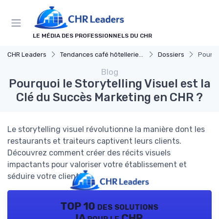
Panneau de gestion des cookies
LE MÉDIA DES PROFESSIONNELS DU CHR
CHR Leaders
Tendances café hôtellerie et restauration
Dossiers
Pourqu
Blog
Pourquoi le Storytelling Visuel est la
Clé du Succès Marketing en CHR ?
Le storytelling visuel révolutionne la manière dont les
restaurants et traiteurs captivent leurs clients.
Découvrez comment créer des récits visuels
impactants pour valoriser votre établissement et
séduire votre clientèle.
TOP 10 des solutions
IA pour le CHR