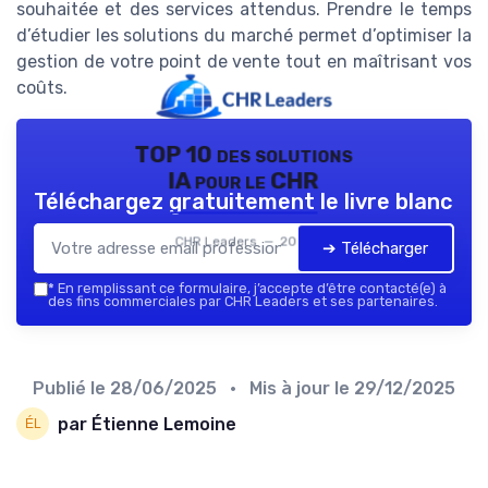
souhaitée et des services attendus. Prendre le temps
d’étudier les solutions du marché permet d’optimiser la
gestion de votre point de vente tout en maîtrisant vos
coûts.
TOP 10 des solutions
IA pour le CHR
Téléchargez gratuitement le livre blanc
CHR Leaders — 2026
➔ Télécharger
*
En remplissant ce formulaire, j’accepte d’être contacté(e) à
des fins commerciales par CHR Leaders et ses partenaires.
Publié le
28/06/2025
• Mis à jour le
29/12/2025
par Étienne Lemoine