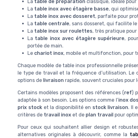
La
table de préparation
classique, idéale pour
La
table inox avec étagère basse
, qui optimi
La
table inox avec dosseret
, parfaite pour pr
La
table centrale
, sans dosseret, qui facilite l
La
table inox sur roulettes
, très pratique pour
La
table inox avec étagère supérieure
, pou
portée de main.
Le
chariot inox
, mobile et multifonction, pour t
Chaque modèle de table inox professionnelle présen
le type de travail et la fréquence d’utilisation. L
options de
livraison
rapide, souvent cruciales pour l
Certains modèles proposent des références (
ref
) 
adaptée à son besoin. Les options comme l’
inox do
prix stock
et la disponibilité en
stock livraison
. Il
critères de
travail inox
et de
plan travail
pour optim
Pour ceux qui souhaitent allier design et robustes
alternatives originales à découvrir, comme la
tab