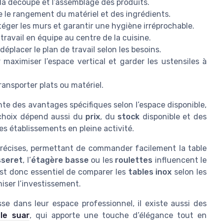
 la découpe et l’assemblage des produits.
se le rangement du matériel et des ingrédients.
otéger les murs et garantir une hygiène irréprochable.
e travail en équipe au centre de la cuisine.
 déplacer le plan de travail selon les besoins.
r maximiser l’espace vertical et garder les ustensiles à
ransporter plats ou matériel.
te des avantages spécifiques selon l’espace disponible,
e choix dépend aussi du
prix
, du
stock
disponible et des
es établissements en pleine activité.
précises, permettant de commander facilement la table
sseret
, l’
étagère basse
ou les
roulettes
influencent le
 est donc essentiel de comparer les
tables inox
selon les
iser l’investissement.
se dans leur espace professionnel, il existe aussi des
le suar
, qui apporte une touche d’élégance tout en