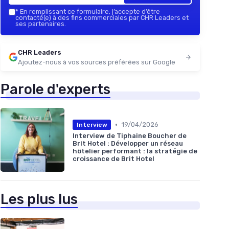
*
En remplissant ce formulaire, j’accepte d’être
contacté(e) à des fins commerciales par CHR Leaders et
ses partenaires.
CHR Leaders
Ajoutez-nous à vos sources préférées sur Google
Parole d'experts
•
19/04/2026
Interview
Interview de Tiphaine Boucher de
Brit Hotel : Développer un réseau
hôtelier performant : la stratégie de
croissance de Brit Hotel
Les plus lus