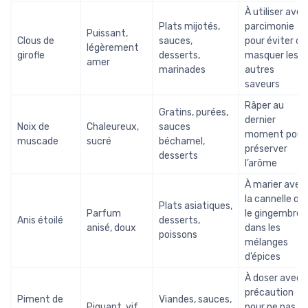
À utiliser avec
Plats mijotés,
parcimonie
Puissant,
Clous de
sauces,
pour éviter de
légèrement
girofle
desserts,
masquer les
amer
marinades
autres
saveurs
Râper au
Gratins, purées,
dernier
Noix de
Chaleureux,
sauces
moment pour
muscade
sucré
béchamel,
préserver
desserts
l’arôme
À marier avec
la cannelle ou
Plats asiatiques,
Parfum
le gingembre
Anis étoilé
desserts,
anisé, doux
dans les
poissons
mélanges
d’épices
À doser avec
précaution
Piment de
Viandes, sauces,
Piquant, vif
pour ne pas