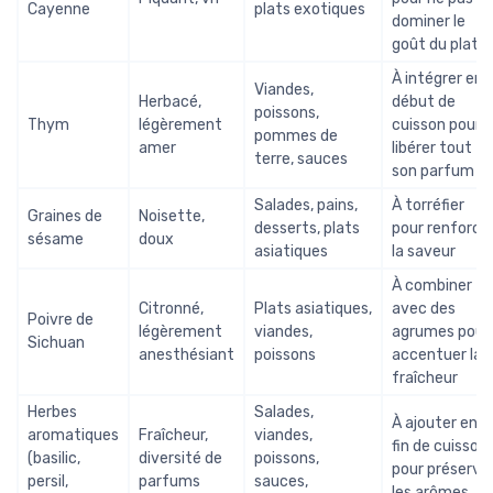
Cayenne
plats exotiques
dominer le
goût du plat
À intégrer en
Viandes,
Herbacé,
début de
poissons,
Thym
légèrement
cuisson pour
pommes de
amer
libérer tout
terre, sauces
son parfum
Salades, pains,
À torréfier
Graines de
Noisette,
desserts, plats
pour renforce
sésame
doux
asiatiques
la saveur
À combiner
Citronné,
Plats asiatiques,
avec des
Poivre de
légèrement
viandes,
agrumes pour
Sichuan
anesthésiant
poissons
accentuer la
fraîcheur
Herbes
Salades,
À ajouter en
aromatiques
Fraîcheur,
viandes,
fin de cuisson
(basilic,
diversité de
poissons,
pour préserve
persil,
parfums
sauces,
les arômes