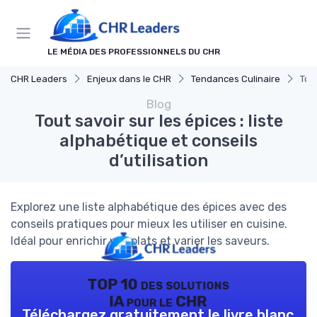
Panneau de gestion des cookies
LE MÉDIA DES PROFESSIONNELS DU CHR
CHR Leaders
Enjeux dans le CHR
Tendances Culinaire
Tout
Blog
Tout savoir sur les épices : liste
alphabétique et conseils
d’utilisation
Explorez une liste alphabétique des épices avec des
conseils pratiques pour mieux les utiliser en cuisine.
Idéal pour enrichir vos plats et varier les saveurs.
TOP 10 des solutions
IA pour le CHR
Téléchargez gratuitement le livre blanc