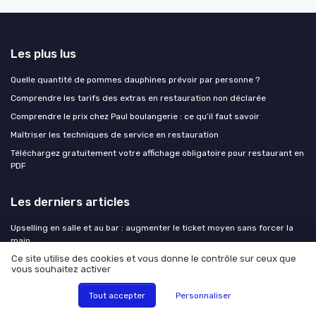
Les plus lus
Quelle quantité de pommes dauphines prévoir par personne ?
Comprendre les tarifs des extras en restauration non déclarée
Comprendre le prix chez Paul boulangerie : ce qu’il faut savoir
Maîtriser les techniques de service en restauration
Téléchargez gratuitement votre affichage obligatoire pour restaurant en
PDF
Les derniers articles
Upselling en salle et au bar : augmenter le ticket moyen sans forcer la
main
Ce site utilise des cookies et vous donne le contrôle sur ceux que
Comment structurer une stratégie SEO pour un restaurant qui veut
vous souhaitez activer
remplir sa salle
Comment structurer une stratégie SEO pour un restaurant qui veut
Tout accepter
Personnaliser
remplir sa salle