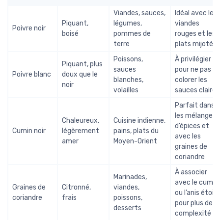
Viandes, sauces,
Idéal avec les
Piquant,
légumes,
viandes
Poivre noir
boisé
pommes de
rouges et les
terre
plats mijotés
Poissons,
À privilégier
Piquant, plus
sauces
pour ne pas
Poivre blanc
doux que le
blanches,
colorer les
noir
volailles
sauces claires
Parfait dans
les mélanges
Chaleureux,
Cuisine indienne,
d’épices et
Cumin noir
légèrement
pains, plats du
avec les
amer
Moyen-Orient
graines de
coriandre
À associer
Marinades,
avec le cumin
Graines de
Citronné,
viandes,
ou l’anis étoilé
coriandre
frais
poissons,
pour plus de
desserts
complexité