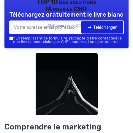
TOP 10 des solutions
IA pour le CHR
Téléchargez gratuitement le livre blanc
CHR Leaders — 2026
➔ Télécharger
*
En remplissant ce formulaire, j’accepte d’être contacté(e) à
des fins commerciales par CHR Leaders et ses partenaires.
Comprendre le marketing