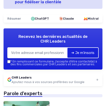
pour fidéliser la clientèle
Résumer
ChatGPT
Claude
Mistral
Recevez les dernières actualités de
CHR Leaders
➔ Je m'inscris
*
En remplissant ce formulaire, j’accepte d’être contacté(e) à
des fins commerciales par CHR Leaders et ses partenaires.
CHR Leaders
Ajoutez-nous à vos sources préférées sur Google
Parole d'experts