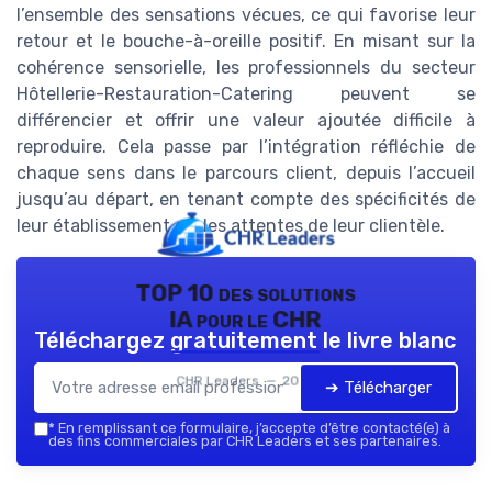
l’ensemble des sensations vécues, ce qui favorise leur
retour et le bouche-à-oreille positif. En misant sur la
cohérence sensorielle, les professionnels du secteur
Hôtellerie-Restauration-Catering peuvent se
différencier et offrir une valeur ajoutée difficile à
reproduire. Cela passe par l’intégration réfléchie de
chaque sens dans le parcours client, depuis l’accueil
jusqu’au départ, en tenant compte des spécificités de
leur établissement et des attentes de leur clientèle.
TOP 10 des solutions
IA pour le CHR
Téléchargez gratuitement le livre blanc
CHR Leaders — 2026
➔ Télécharger
*
En remplissant ce formulaire, j’accepte d’être contacté(e) à
des fins commerciales par CHR Leaders et ses partenaires.