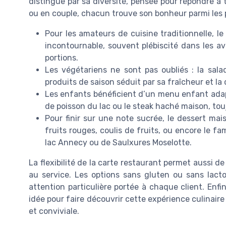
distingue par sa diversité, pensée pour répondre à t
ou en couple, chacun trouve son bonheur parmi les 
Pour les amateurs de cuisine traditionnelle, 
incontournable, souvent plébiscité dans les avi
portions.
Les végétariens ne sont pas oubliés : la sa
produits de saison séduit par sa fraîcheur et la 
Les enfants bénéficient d’un menu enfant adapt
de poisson du lac ou le steak haché maison, tou
Pour finir sur une note sucrée, le dessert mais
fruits rouges, coulis de fruits, ou encore le f
lac Annecy ou de Saulxures Moselotte.
La flexibilité de la carte restaurant permet aussi 
au service. Les options sans gluten ou sans lact
attention particulière portée à chaque client. Enf
idée pour faire découvrir cette expérience culinai
et conviviale.