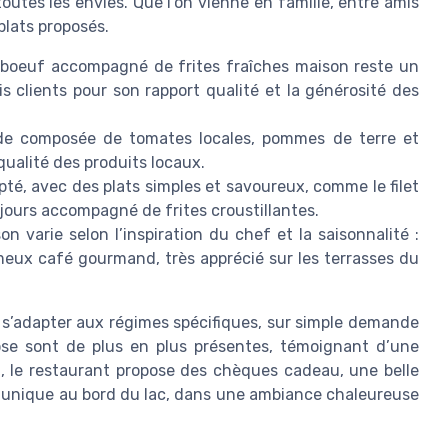
outes les envies. Que l’on vienne en famille, entre amis
plats proposés.
le boeuf accompagné de frites fraîches maison reste un
s clients pour son rapport qualité et la générosité des
lade composée de tomates locales, pommes de terre et
qualité des produits locaux.
é, avec des plats simples et savoureux, comme le filet
jours accompagné de frites croustillantes.
on varie selon l’inspiration du chef et la saisonnalité :
ameux café gourmand, très apprécié sur les terrasses du
de s’adapter aux régimes spécifiques, sur simple demande
ose sont de plus en plus présentes, témoignant d’une
in, le restaurant propose des chèques cadeau, une belle
re unique au bord du lac, dans une ambiance chaleureuse