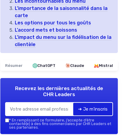
Les incontournables du menu
L’importance de la saisonnalité dans la
carte
Les options pour tous les goûts
L’accord mets et boissons
L’impact du menu sur la fidélisation de la
clientèle
Résumer
ChatGPT
Claude
Mistral
Recevez les dernières actualités de
CHR Leaders
➔ Je m'inscris
*
En remplissant ce formulaire, j’accepte d’être
contacté(e) à des fins commerciales par CHR Leaders et
ses partenaires.