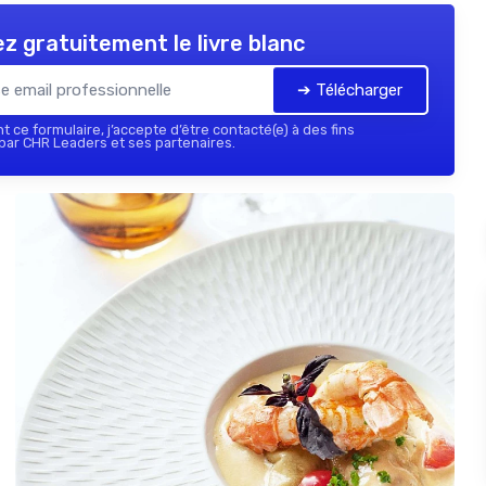
z gratuitement le livre blanc
➔ Télécharger
 ce formulaire, j’accepte d’être contacté(e) à des fins
ar CHR Leaders et ses partenaires.