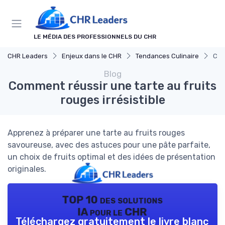
Panneau de gestion des cookies
LE MÉDIA DES PROFESSIONNELS DU CHR
CHR Leaders
Enjeux dans le CHR
Tendances Culinaire
Com
Blog
Comment réussir une tarte au fruits
rouges irrésistible
Apprenez à préparer une tarte au fruits rouges
savoureuse, avec des astuces pour une pâte parfaite,
un choix de fruits optimal et des idées de présentation
originales.
TOP 10 des solutions
IA pour le CHR
Téléchargez gratuitement le livre blanc