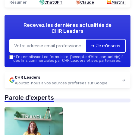
Résumer
ChatGPT
Claude
Mistral
Recevez les dernières actualités de
CHR Leaders
➔ Je m'inscris
*
En remplissant ce formulaire, j’accepte d’être contacté(e) à
des fins commerciales par CHR Leaders et ses partenaires.
CHR Leaders
Ajoutez-nous à vos sources préférées sur Google
Parole d'experts