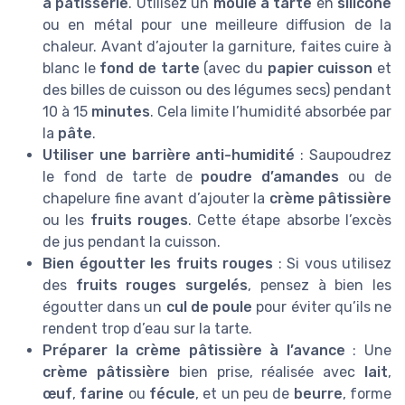
à pâtisserie
. Utilisez un
moule à tarte
en
silicone
ou en métal pour une meilleure diffusion de la
chaleur. Avant d’ajouter la garniture, faites cuire à
blanc le
fond de tarte
(avec du
papier cuisson
et
des billes de cuisson ou des légumes secs) pendant
10 à 15
minutes
. Cela limite l’humidité absorbée par
la
pâte
.
Utiliser une barrière anti-humidité
: Saupoudrez
le fond de tarte de
poudre d’amandes
ou de
chapelure fine avant d’ajouter la
crème pâtissière
ou les
fruits rouges
. Cette étape absorbe l’excès
de jus pendant la cuisson.
Bien égoutter les fruits rouges
: Si vous utilisez
des
fruits rouges surgelés
, pensez à bien les
égoutter dans un
cul de poule
pour éviter qu’ils ne
rendent trop d’eau sur la tarte.
Préparer la crème pâtissière à l’avance
: Une
crème pâtissière
bien prise, réalisée avec
lait
,
œuf
,
farine
ou
fécule
, et un peu de
beurre
, forme