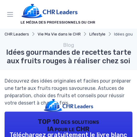
Panneau de gestion des cookies
LE MÉDIA DES PROFESSIONNELS DU CHR
CHR Leaders
Vie Ma Vie dans le CHR
Lifestyle
Idées gourma
Blog
Idées gourmandes de recettes tarte
aux fruits rouges à réaliser chez soi
Découvrez des idées originales et faciles pour préparer
une tarte aux fruits rouges savoureuse. Astuces de
préparation, choix des fruits et conseils pour réussir
votre dessert à chaque fois.
TOP 10 des solutions
IA pour le CHR
Téléchargez gratuitement le livre blanc