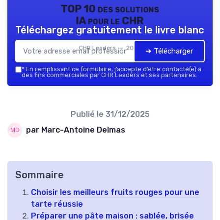
TOP 10 des solutions
IA pour le CHR
Téléchargez gratuitement le livre blanc
CHR Leaders — 2026
➔ Télécharger
*
En remplissant ce formulaire, j’accepte d’être contacté(e) à
des fins commerciales par CHR Leaders et ses partenaires.
Publié le
31/12/2025
par Marc-Antoine Delmas
Sommaire
Choisir les meilleurs fruits rouges pour une
tarte réussie
Préparer une pâte maison : sablée, brisée