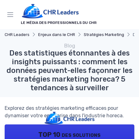
Panneau de gestion des cookies
LE MÉDIA DES PROFESSIONNELS DU CHR
CHR Leaders
Enjeux dans le CHR
Stratégies Marketing
Des
Blog
Des statistiques étonnantes à des
insights puissants : comment les
données peuvent-elles façonner les
stratégies marketing horeca? 5
tendances à surveiller
Explorez des stratégies marketing efficaces pour
dynamiser votre entreprise dans l'industrie horeca.
TOP 10 des solutions