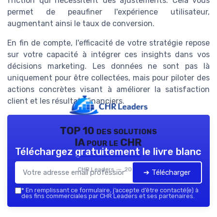
friction qui nécessitent des ajustements. Cela vous
permet de peaufiner l'expérience utilisateur,
augmentant ainsi le taux de conversion.
En fin de compte, l'efficacité de votre stratégie repose
sur votre capacité à intégrer ces insights dans vos
décisions marketing. Les données ne sont pas là
uniquement pour être collectées, mais pour piloter des
actions concrètes visant à améliorer la satisfaction
client et les résultats financiers.
TOP 10 des solutions
IA pour le CHR
Téléchargez gratuitement le livre blanc
CHR Leaders — 2026
➔ Télécharger
*
En remplissant ce formulaire, j’accepte d’être contacté(e) à
des fins commerciales par CHR Leaders et ses partenaires.