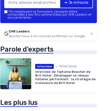
➔ Je m'inscris
*
En remplissant ce formulaire, j’accepte d’être
contacté(e) à des fins commerciales par CHR Leaders et
ses partenaires.
CHR Leaders
Ajoutez-nous à vos sources préférées sur Google
Parole d'experts
•
19/04/2026
Interview
Interview de Tiphaine Boucher de
Brit Hotel : Développer un réseau
hôtelier performant : la stratégie de
croissance de Brit Hotel
Les plus lus